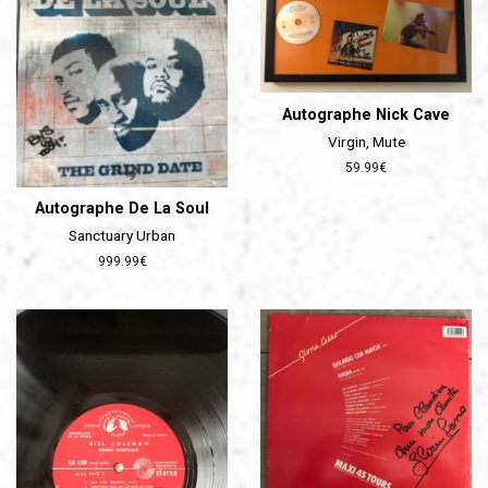
Autographe Nick Cave
Virgin, Mute
Prix
59.99€
régulier
Autographe De La Soul
Sanctuary Urban
Prix
999.99€
régulier