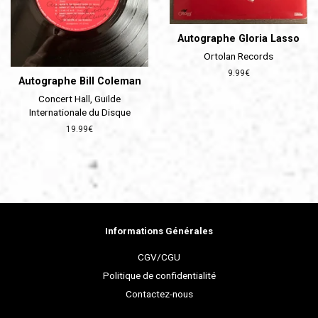
Autographe Gloria Lasso
Ortolan Records
Prix
9.99€
Autographe Bill Coleman
régulier
Concert Hall, Guilde
Internationale du Disque
Prix
19.99€
régulier
Informations Générales
CGV/CGU
Politique de confidentialité
Contactez-nous