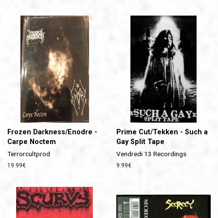
régulier
Frozen Darkness/Enodre -
Prime Cut/Tekken - Such a
Carpe Noctem
Gay Split Tape
Terrorcultprod
Vendredi 13 Recordings
Prix
19.99€
Prix
9.99€
régulier
régulier