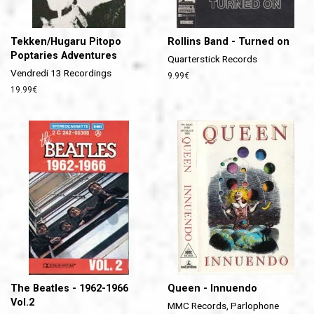
Tekken/Hugaru Pitopo
Rollins Band - Turned on
Poptaries Adventures
Quarterstick Records
Vendredi 13 Recordings
Prix
9.99€
régulier
Prix
19.99€
régulier
The Beatles - 1962-1966
Queen - Innuendo
Vol.2
MMC Records, Parlophone