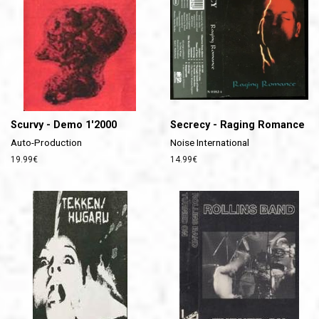
Scurvy - Demo 1'2000
Secrecy - Raging Romance
Auto-Production
Noise International
Prix
19.99€
Prix
14.99€
régulier
régulier