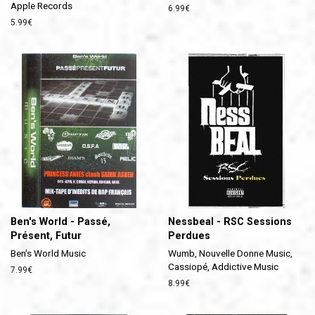
Apple Records
Prix
6.99€
régulier
Prix
5.99€
régulier
Ben's World - Passé,
Nessbeal - RSC Sessions
Présent, Futur
Perdues
Ben's World Music
Wumb, Nouvelle Donne Music,
Cassiopé, Addictive Music
Prix
7.99€
régulier
Prix
8.99€
régulier