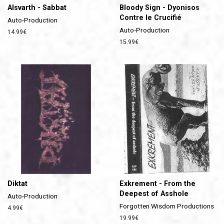
Alsvarth - Sabbat
Bloody Sign - Dyonisos
Contre le Crucifié
Auto-Production
Auto-Production
Prix
14.99€
régulier
Prix
15.99€
régulier
Diktat
Exkrement - From the
Deepest of Asshole
Auto-Production
Forgotten Wisdom Productions
Prix
4.99€
régulier
Prix
19.99€