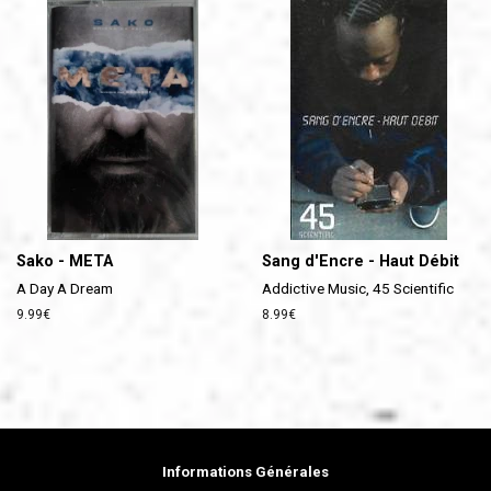
Sako - META
Sang d'Encre - Haut Débit
A Day A Dream
Addictive Music, 45 Scientific
Prix
9.99€
Prix
8.99€
régulier
régulier
Informations Générales