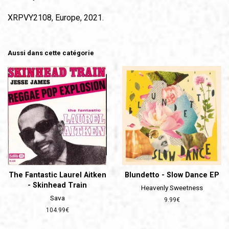
XRPVY2108, Europe, 2021.
Aussi dans cette catégorie
The Fantastic Laurel Aitken
Blundetto - Slow Dance EP
- Skinhead Train
Heavenly Sweetness
Sava
Prix
9.99€
régulier
Prix
104.99€
régulier