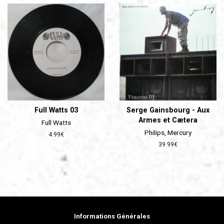
Full Watts 03
Serge Gainsbourg - Aux
Armes et Cætera
Full Watts
Philips, Mercury
Prix
4.99€
régulier
Prix
39.99€
régulier
Informations Générales