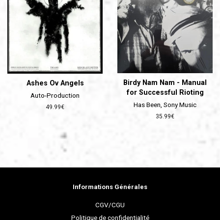
Birdy Nam Nam - Manual
Ashes Ov Angels
for Successful Rioting
Auto-Production
Has Been, Sony Music
Prix
49.99€
régulier
Prix
35.99€
régulier
Informations Générales
CGV/CGU
Politique de confidentialité