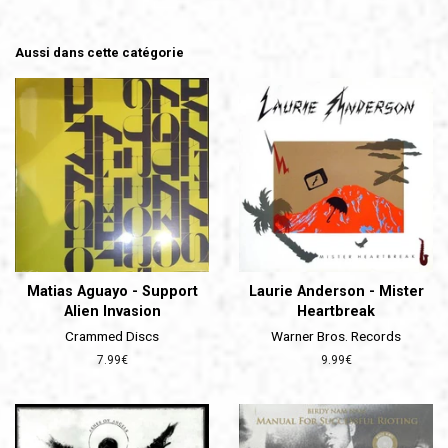
Aussi dans cette catégorie
Matias Aguayo - Support
Laurie Anderson - Mister
Alien Invasion
Heartbreak
Crammed Discs
Warner Bros. Records
Prix
7.99€
Prix
9.99€
régulier
régulier