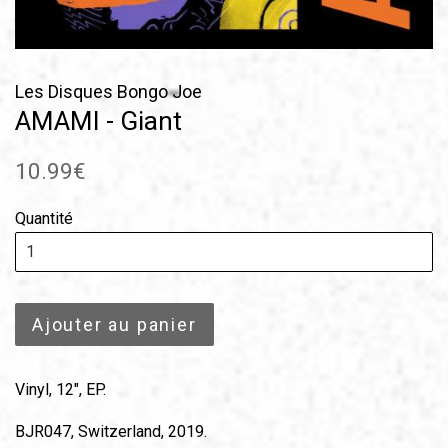
Les Disques Bongo Joe
AMAMI - Giant
Prix
10.99€
régulier
Quantité
Ajouter au panier
Vinyl, 12", EP.
BJR047, Switzerland, 2019.