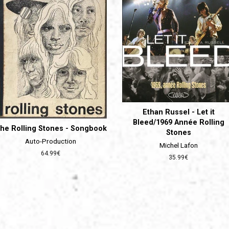
Ethan Russel - Let it
Bleed/1969 Année Rolling
he Rolling Stones - Songbook
Stones
Auto-Production
Michel Lafon
Prix
64.99€
Prix
35.99€
régulier
régulier