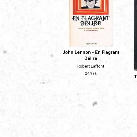
John Lennon - En Flagrant
Délire
Robert Laffont
Prix
24.99€
T
régulier