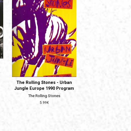
The Rolling Stones - Urban
Jungle Europe 1990 Program
The Rolling Stones
Prix
5.99€
régulier