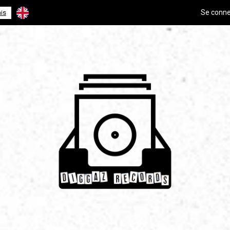
Se conne
is
English