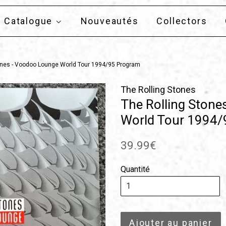
Catalogue
Nouveautés
Collectors
ones - Voodoo Lounge World Tour 1994/95 Program
The Rolling Stones
The Rolling Stone
World Tour 1994/
Prix
39.99€
régulier
Quantité
Ajouter au panier