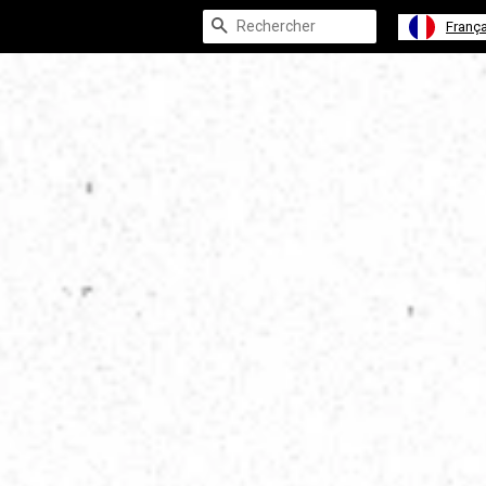
Recherche
França