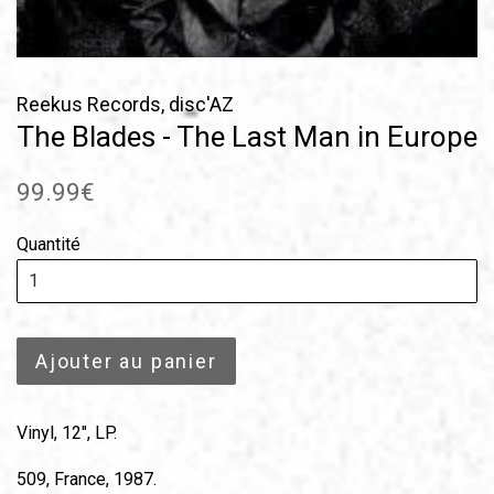
Reekus Records, disc'AZ
The Blades - The Last Man in Europe
Prix
99.99€
régulier
Quantité
Ajouter au panier
Vinyl, 12", LP.
509, France, 1987.