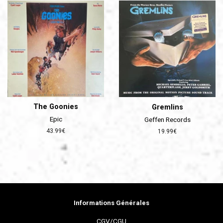
The Goonies
Gremlins
Epic
Geffen Records
Prix
43.99€
Prix
19.99€
régulier
régulier
Informations Générales
CGV/CGU