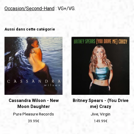
Occasion/Second-Hand
: VG+/VG.
Aussi dans cette catégorie
Cassandra Wilson - New
Britney Spears - (You Drive
Moon Daughter
me) Crazy
Pure Pleasure Records
Jive, Virgin
Prix
39.99€
Prix
149.99€
régulier
régulier