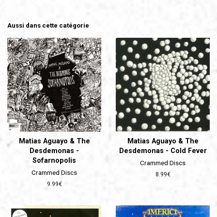
Aussi dans cette catégorie
Matias Aguayo & The
Matias Aguayo & The
Desdemonas -
Desdemonas - Cold Fever
Sofarnopolis
Crammed Discs
Crammed Discs
Prix
8.99€
régulier
Prix
9.99€
régulier