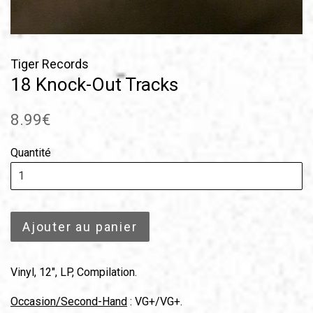
Tiger Records
18 Knock-Out Tracks
Prix
8.99€
régulier
Quantité
Ajouter au panier
Vinyl, 12", LP, Compilation.
Occasion/Second-Hand
: VG+/VG+.