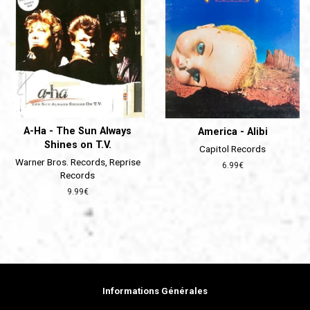
A-Ha - The Sun Always
America - Alibi
Shines on T.V.
Capitol Records
Warner Bros. Records, Reprise
Prix
6.99€
Records
régulier
Prix
9.99€
régulier
Informations Générales