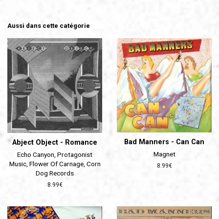
Aussi dans cette catégorie
Bad Manners - Can Can
Abject Object - Romance
Magnet
Echo Canyon, Protagonist
Music, Flower Of Carnage, Corn
Prix
8.99€
Dog Records
régulier
Prix
8.99€
régulier