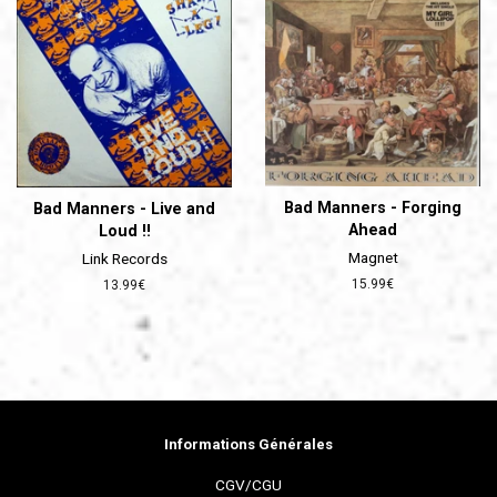
Bad Manners - Forging
Bad Manners - Live and
Ahead
Loud !!
Magnet
Link Records
Prix
15.99€
Prix
13.99€
régulier
régulier
Informations Générales
CGV/CGU