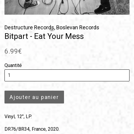
Destructure Records, Boslevan Records
Bitpart - Eat Your Mess
Prix
6.99€
régulier
Quantité
Ajouter au panier
Vinyl, 12", LP.
DR76/BR34, France, 2020.