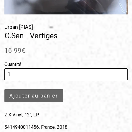
Urban [PIAS]
C.Sen - Vertiges
Prix
16.99€
régulier
Quantité
Ajouter au panier
2 X Vinyl, 12", LP.
5414940011456, France, 2018.