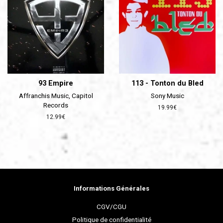
93 Empire
113 - Tonton du Bled
Affranchis Music, Capitol
Sony Music
Records
Prix
19.99€
régulier
Prix
12.99€
régulier
Informations Générales
CGV/CGU
Politique de confidentialité