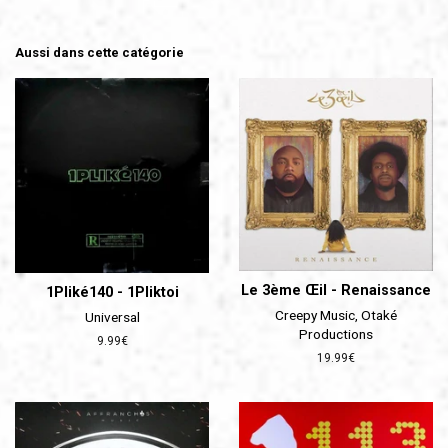
Aussi dans cette catégorie
Le 3ème Œil - Renaissance
1Pliké140 - 1Pliktoi
Creepy Music, Otaké
Universal
Productions
Prix
9.99€
Prix
19.99€
régulier
régulier