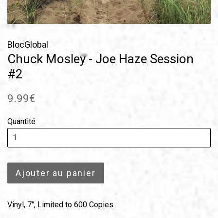
BlocGlobal
Chuck Mosley - Joe Haze Session
#2
Prix
9.99€
régulier
Quantité
Ajouter au panier
Vinyl, 7", Limited to 600 Copies.