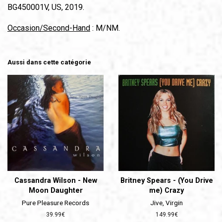
BG450001V, US, 2019.
Occasion/Second-Hand
: M/NM.
Aussi dans cette catégorie
Cassandra Wilson - New
Britney Spears - (You Drive
Moon Daughter
me) Crazy
Pure Pleasure Records
Jive, Virgin
Prix
39.99€
Prix
149.99€