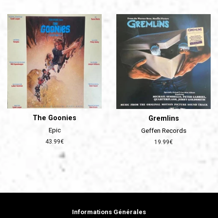
régulier
régulier
The Goonies
Gremlins
Epic
Geffen Records
Prix
43.99€
Prix
19.99€
régulier
régulier
Informations Générales