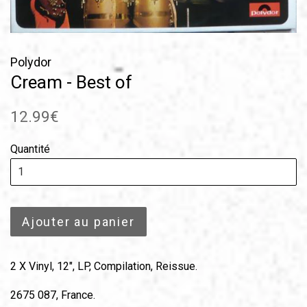
Polydor
Cream - Best of
Prix
12.99€
régulier
Quantité
Ajouter au panier
2 X Vinyl, 12", LP, Compilation, Reissue.
2675 087, France.