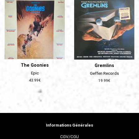
The Goonies
Gremlins
Epic
Geffen Records
Prix
43.99€
Prix
19.99€
régulier
régulier
Informations Générales
CGV/CGU