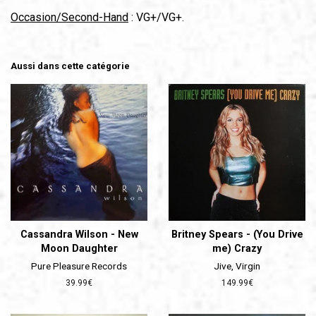
Occasion/Second-Hand
: VG+/VG+.
Aussi dans cette catégorie
Cassandra Wilson - New
Britney Spears - (You Drive
Moon Daughter
me) Crazy
Pure Pleasure Records
Jive, Virgin
Prix
39.99€
Prix
149.99€
régulier
régulier