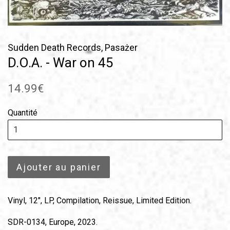
Sudden Death Records, Pasażer
D.O.A. - War on 45
Prix
14.99€
régulier
Quantité
Ajouter au panier
Vinyl, 12", LP, Compilation, Reissue, Limited Edition.
SDR-0134, Europe, 2023.