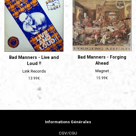
Bad Manners - Forging
Bad Manners - Live and
Ahead
Loud !!
Magnet
Link Records
Prix
15.99€
Prix
13.99€
régulier
régulier
Informations Générales
CGV/CGU