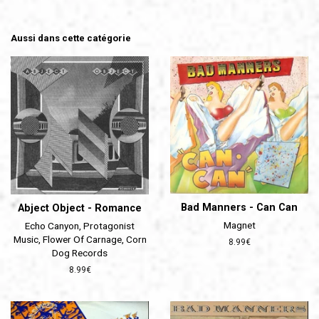
Aussi dans cette catégorie
Bad Manners - Can Can
Abject Object - Romance
Magnet
Echo Canyon, Protagonist
Music, Flower Of Carnage, Corn
Prix
8.99€
Dog Records
régulier
Prix
8.99€
régulier