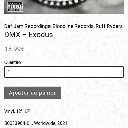
Def Jam Recordings, Bloodline Records, Ruff Ryders
DMX – Exodus
Prix
15.99€
régulier
Quantité
Ajouter au panier
Vinyl, 12", LP.
B0033964-01, Worldwide, 2021.