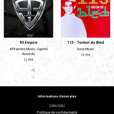
93 Empire
113 - Tonton du Bled
Affranchis Music, Capitol
Sony Music
Records
Prix
19.99€
régulier
Prix
12.99€
régulier
Informations Générales
CGV/CGU
Politique de confidentialité