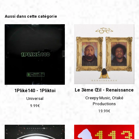
Aussi dans cette catégorie
Le 3ème Œil - Renaissance
1Pliké140 - 1Pliktoi
Creepy Music, Otaké
Universal
Productions
Prix
9.99€
Prix
19.99€
régulier
régulier