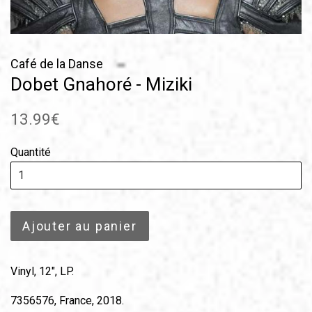
Café de la Danse
Dobet Gnahoré - Miziki
Prix
13.99€
régulier
Quantité
Ajouter au panier
Vinyl, 12", LP.
7356576, France, 2018.