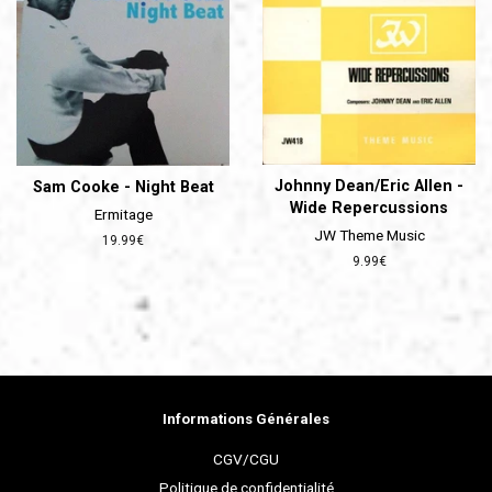
Johnny Dean/Eric Allen -
Sam Cooke - Night Beat
Wide Repercussions
Ermitage
JW Theme Music
Prix
19.99€
régulier
Prix
9.99€
régulier
Informations Générales
CGV/CGU
Politique de confidentialité