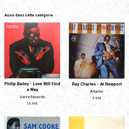
Aussi dans cette catégorie
Philip Bailey - Love Will Find
Ray Charles - At Newport
a Way
Atlantic
Verve Records
Prix
9.99€
régulier
Prix
19.99€
régulier