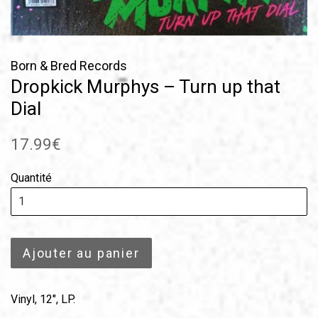
Born & Bred Records
Dropkick Murphys – Turn up that
Dial
Prix
17.99€
régulier
Quantité
Ajouter au panier
Vinyl, 12", LP.