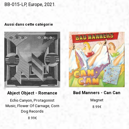
BB-015-LP, Europe, 2021.
Aussi dans cette catégorie
Bad Manners - Can Can
Abject Object - Romance
Magnet
Echo Canyon, Protagonist
Music, Flower Of Carnage, Corn
Prix
8.99€
Dog Records
régulier
Prix
8.99€
régulier