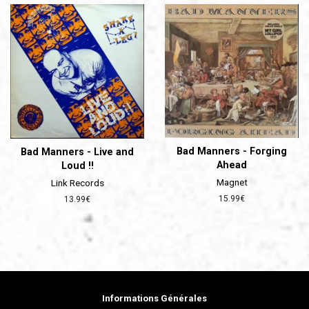
Bad Manners - Forging
Bad Manners - Live and
Ahead
Loud !!
Magnet
Link Records
Prix
15.99€
Prix
13.99€
régulier
régulier
Informations Générales