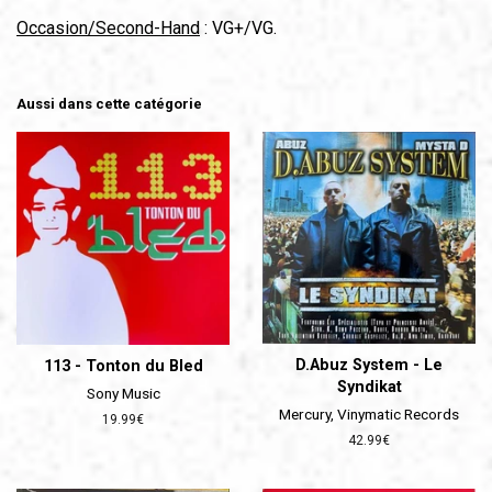
Occasion/Second-Hand
: VG+/VG.
Aussi dans cette catégorie
D.Abuz System - Le
113 - Tonton du Bled
Syndikat
Sony Music
Mercury, Vinymatic Records
Prix
19.99€
régulier
Prix
42.99€
régulier