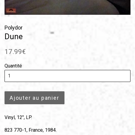
Polydor
Dune
Prix
17.99€
régulier
Quantité
Ajouter au panier
Vinyl, 12", LP.
823 770-1, France, 1984.