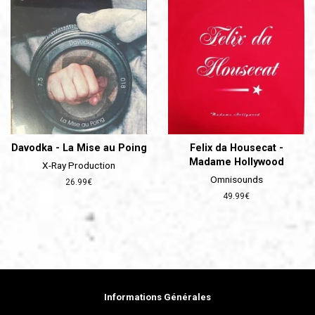
Davodka - La Mise au Poing
Felix da Housecat -
Madame Hollywood
X-Ray Production
Omnisounds
Prix
26.99€
régulier
Prix
49.99€
régulier
Informations Générales