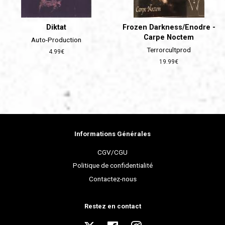
Diktat
Frozen Darkness/Enodre -
Carpe Noctem
Auto-Production
Terrorcultprod
Prix
4.99€
régulier
Prix
19.99€
régulier
Informations Générales
CGV/CGU
Politique de confidentialité
Contactez-nous
Restez en contact
Twitter