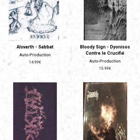
Alsvarth - Sabbat
Bloody Sign - Dyonisos
Contre le Crucifié
Auto-Production
Auto-Production
Prix
14.99€
régulier
Prix
15.99€
régulier