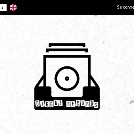
Se conne
is
English