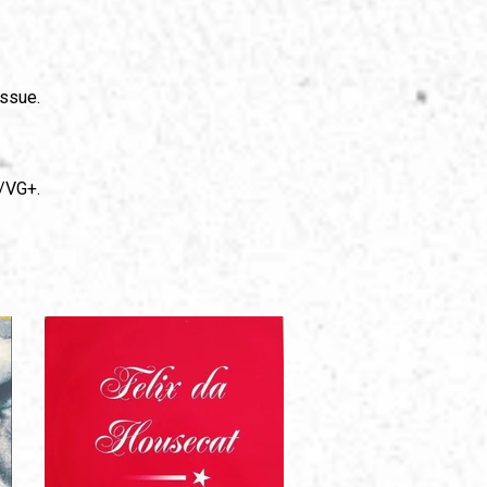
issue.
/VG+.