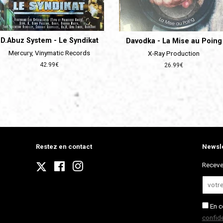
D.Abuz System - Le Syndikat
Davodka - La Mise au Poing
Mercury, Vinymatic Records
X-Ray Production
Prix
42.99€
Prix
26.99€
régulier
régulier
Restez en contact
Newsle
Twitter
Receve
Facebook
Instagram
En c
confide