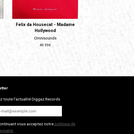
Felix da Housecat - Madame
Hollywood
Omnisounds
Prix
49.99€
régulier
tter
z toute l'actualité Diggaz Records
ontinuant vous acceptez notre
politique de
ntialité
.