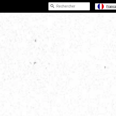
Recherche
França