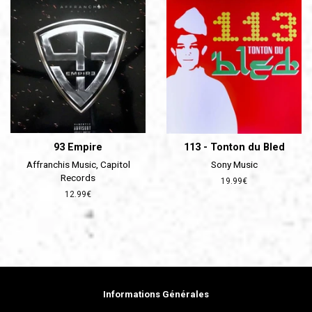
93 Empire
113 - Tonton du Bled
Affranchis Music, Capitol
Sony Music
Records
Prix
19.99€
régulier
Prix
12.99€
régulier
Informations Générales