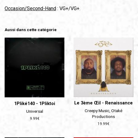
Occasion/Second-Hand
: VG+/VG+.
Aussi dans cette catégorie
Le 3ème Œil - Renaissance
1Pliké140 - 1Pliktoi
Creepy Music, Otaké
Universal
Productions
Prix
9.99€
Prix
19.99€
régulier
régulier