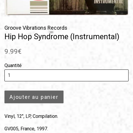
Groove Vibrations Records
Hip Hop Syndrome (Instrumental)
Prix
9.99€
régulier
Quantité
Ajouter au panier
Vinyl, 12", LP, Compilation.
GV005, France, 1997.