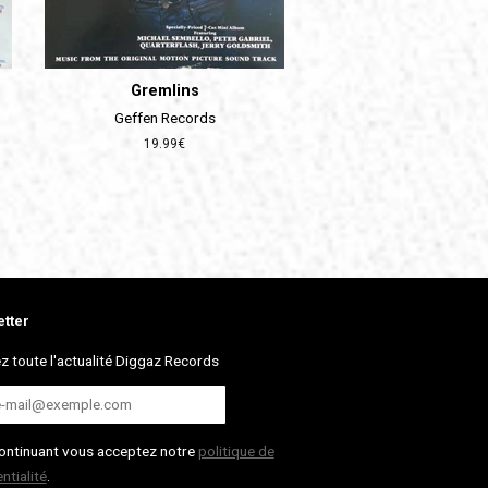
Gremlins
Geffen Records
Prix
19.99€
régulier
tter
z toute l'actualité Diggaz Records
ontinuant vous acceptez notre
politique de
ntialité
.