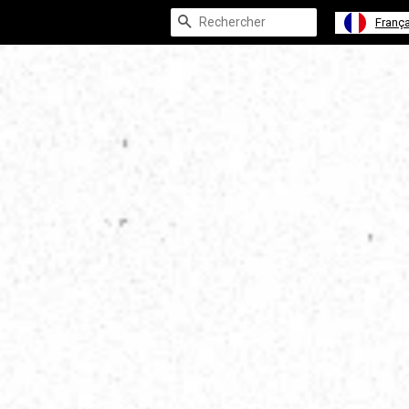
Recherche
França