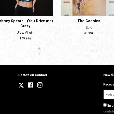
ritney Spears - (You Drive me)
The Goonies
Crazy
Epic
Jive, Virgin
Prix
43.99€
régulier
Prix
149.99€
régulier
Restez en contact
Newsle
Twitter
Receve
Facebook
Instagram
En c
confide