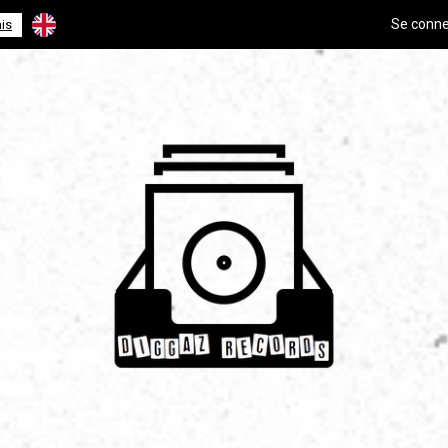
Se conne
is
English