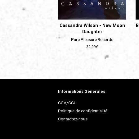
Cassandra Wilson - New Moon
B
Daughter
Pure Pleasure Records
Prix
39.99€
régulier
Informations Générales
CGV/CGU
Politique de confidentialité
Contactez-nous