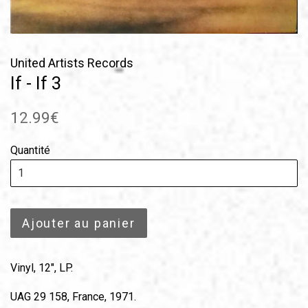
United Artists Records
If - If 3
Prix
12.99€
régulier
Quantité
Ajouter au panier
Vinyl, 12", LP.
UAG 29 158, France, 1971.