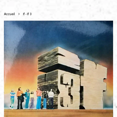
›
Accueil
If - If 3