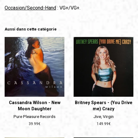
Occasion/Second-Hand
: VG+/VG+.
Aussi dans cette catégorie
Cassandra Wilson - New
Britney Spears - (You Drive
Moon Daughter
me) Crazy
Pure Pleasure Records
Jive, Virgin
Prix
39.99€
Prix
149.99€
régulier
régulier