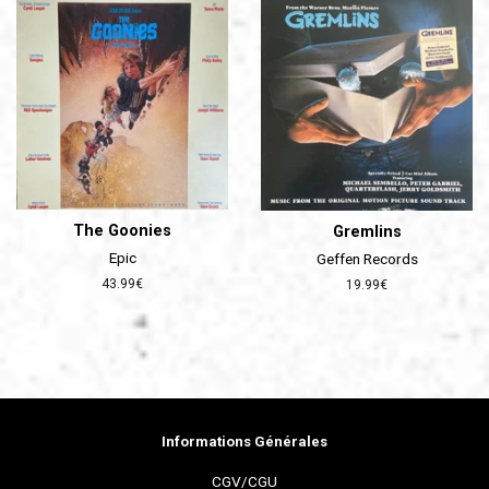
The Goonies
Gremlins
Epic
Geffen Records
Prix
43.99€
Prix
19.99€
régulier
régulier
Informations Générales
CGV/CGU