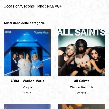
Occasion/Second-Hand
: NM/VG+.
Aussi dans cette catégorie
ABBA - Voulez-Vous
All Saints
Vogue
Warner Records
Prix
7.99€
Prix
25.99€
régulier
régulier