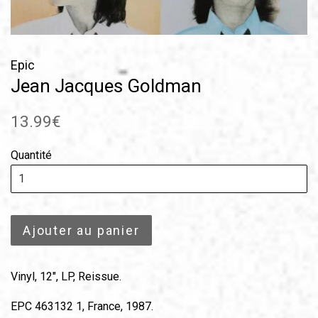
Epic
Jean Jacques Goldman
Prix
13.99€
régulier
Quantité
Ajouter au panier
Vinyl, 12", LP, Reissue.
EPC 463132 1, France, 1987.