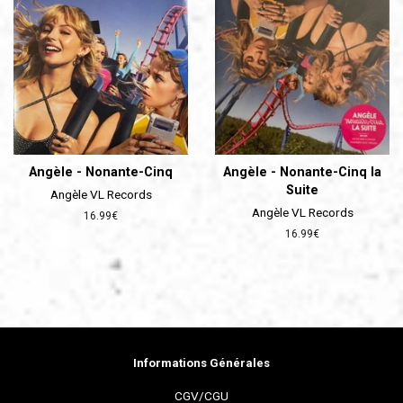
Angèle - Nonante-Cinq
Angèle - Nonante-Cinq la
Suite
Angèle VL Records
Angèle VL Records
Prix
16.99€
régulier
Prix
16.99€
régulier
Informations Générales
CGV/CGU