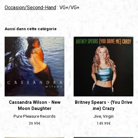
Occasion/Second-Hand
: VG+/VG+.
Aussi dans cette catégorie
Cassandra Wilson - New
Britney Spears - (You Drive
Moon Daughter
me) Crazy
Pure Pleasure Records
Jive, Virgin
Prix
39.99€
Prix
149.99€
régulier
régulier