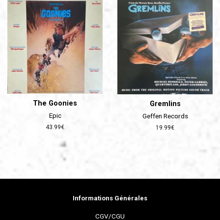
The Goonies
Gremlins
Epic
Geffen Records
Prix
43.99€
Prix
19.99€
régulier
régulier
Informations Générales
CGV/CGU