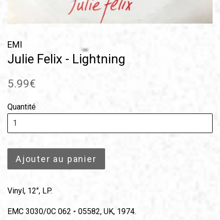
EMI
Julie Felix - Lightning
Prix
5.99€
régulier
Quantité
Ajouter au panier
Vinyl, 12", LP.
EMC 3030/0C 062 ◦ 05582, UK, 1974.