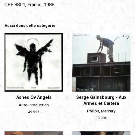
CBE 8801, France, 1988.
Aussi dans cette catégorie
Ashes Ov Angels
Serge Gainsbourg - Aux
Armes et Cætera
Auto-Production
Philips, Mercury
Prix
49.99€
régulier
Prix
39.99€
régulier