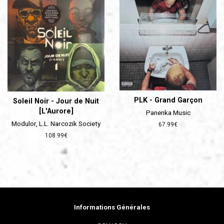
PLK - Grand Garçon
Soleil Noir - Jour de Nuit
[L'Aurore]
Panenka Music
Modulor, L.L. Narcozik Society
Prix
67.99€
régulier
Prix
108.99€
régulier
Informations Générales