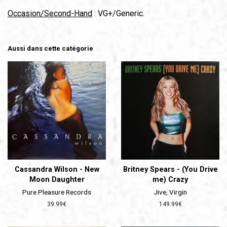
Occasion/Second-Hand
: VG+/Generic.
Aussi dans cette catégorie
Cassandra Wilson - New
Britney Spears - (You Drive
Moon Daughter
me) Crazy
Pure Pleasure Records
Jive, Virgin
Prix
39.99€
Prix
149.99€
régulier
régulier