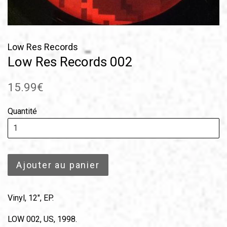
Low Res Records
Low Res Records 002
Prix
15.99€
régulier
Quantité
Ajouter au panier
Vinyl, 12", EP.
LOW 002, US, 1998.