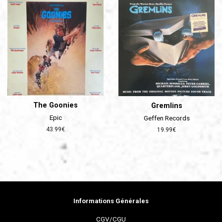
The Goonies
Gremlins
Epic
Geffen Records
Prix
43.99€
Prix
19.99€
régulier
régulier
Informations Générales
CGV/CGU