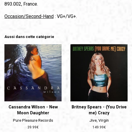
893.002, France.
Occasion/Second-Hand
: VG+/VG+.
Aussi dans cette catégorie
Cassandra Wilson - New
Britney Spears - (You Drive
Moon Daughter
me) Crazy
Pure Pleasure Records
Jive, Virgin
Prix
39.99€
Prix
149.99€