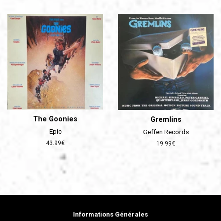
régulier
régulier
The Goonies
Gremlins
Epic
Geffen Records
Prix
43.99€
Prix
19.99€
régulier
régulier
Informations Générales