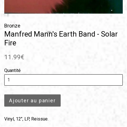
Bronze
Manfred Mann's Earth Band - Solar
Fire
Prix
11.99€
régulier
Quantité
Ajouter au panier
Vinyl, 12", LP, Reissue.