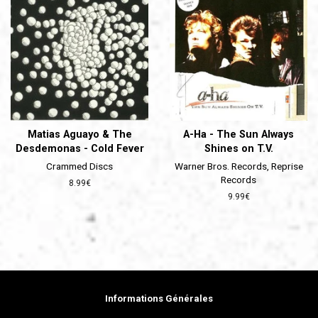
Matias Aguayo & The
A-Ha - The Sun Always
Desdemonas - Cold Fever
Shines on T.V.
Crammed Discs
Warner Bros. Records, Reprise
Records
Prix
8.99€
régulier
Prix
9.99€
régulier
Informations Générales