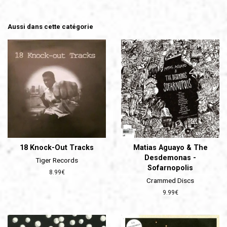
Aussi dans cette catégorie
18 Knock-Out Tracks
Matias Aguayo & The
Desdemonas -
Tiger Records
Sofarnopolis
Prix
8.99€
Crammed Discs
régulier
Prix
9.99€
régulier