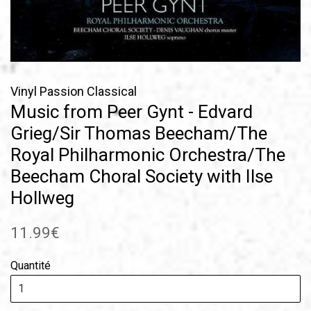
Vinyl Passion Classical
Music from Peer Gynt - Edvard
Grieg/Sir Thomas Beecham/The
Royal Philharmonic Orchestra/The
Beecham Choral Society with Ilse
Hollweg
Prix
11.99€
régulier
Quantité