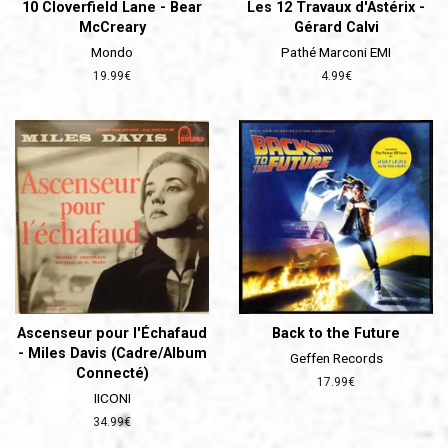
10 Cloverfield Lane - Bear
Les 12 Travaux d'Astérix -
McCreary
Gérard Calvi
Mondo
Pathé Marconi EMI
Prix
19.99€
Prix
4.99€
régulier
régulier
Ascenseur pour l'Échafaud
Back to the Future
- Miles Davis (Cadre/Album
Geffen Records
Connecté)
Prix
17.99€
IICONI
régulier
Prix
34.99€
régulier