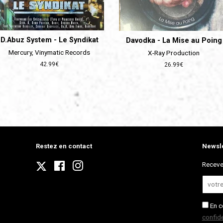
D.Abuz System - Le Syndikat
Davodka - La Mise au Poing
Mercury, Vinymatic Records
X-Ray Production
Prix
42.99€
Prix
26.99€
régulier
régulier
Restez en contact
Newsle
Twitter
Receve
Facebook
Instagram
En c
confide