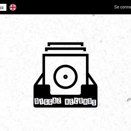
Se conne
is
English