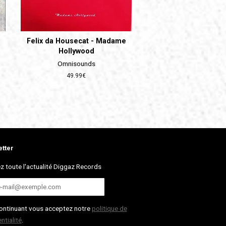
Felix da Housecat - Madame
Hollywood
Omnisounds
Prix
49.99€
régulier
tter
z toute l'actualité Diggaz Records
ontinuant vous acceptez notre
politique de
ntialité
.