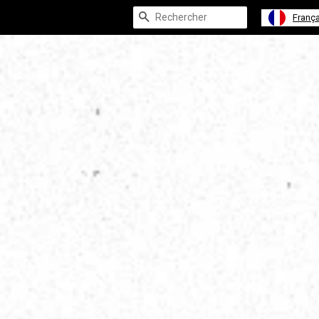
Recherche
França