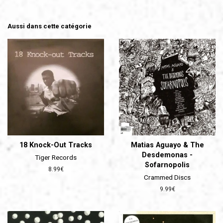
Aussi dans cette catégorie
18 Knock-Out Tracks
Matias Aguayo & The
Desdemonas -
Tiger Records
Sofarnopolis
Prix
8.99€
Crammed Discs
régulier
Prix
9.99€
régulier