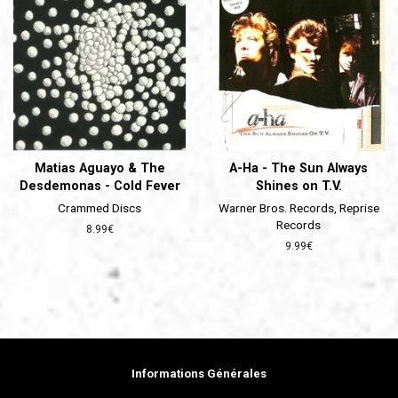
Matias Aguayo & The
A-Ha - The Sun Always
Desdemonas - Cold Fever
Shines on T.V.
Crammed Discs
Warner Bros. Records, Reprise
Records
Prix
8.99€
régulier
Prix
9.99€
régulier
Informations Générales