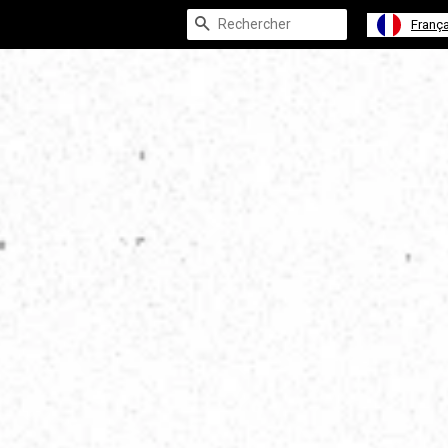
Recherche
França