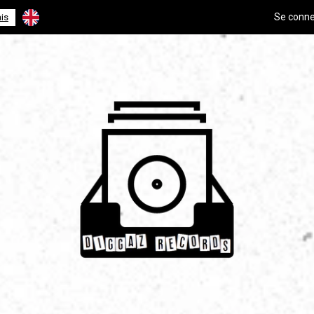
Se conne
is
English