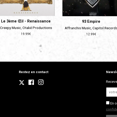
Le 3ème Œil - Renaissance
93 Empire
Creepy Music, Otaké Productions
Affranchis Music, Capitol Record
Prix
19.99€
Prix
12.99€
régulier
régulier
Restez en contact
Newsle
Twitter
Receve
Facebook
Instagram
En c
confide