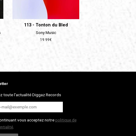
113 - Tonton du Bled
s
Sony Music
Prix
19.99€
régulier
tter
z toute l'actualité Diggaz Records
ontinuant vous acceptez notre
politique de
ntialité
.