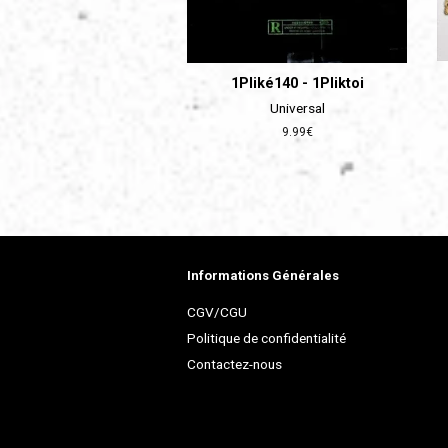
1Pliké140 - 1Pliktoi
Universal
Prix
9.99€
régulier
Informations Générales
CGV/CGU
Politique de confidentialité
Contactez-nous