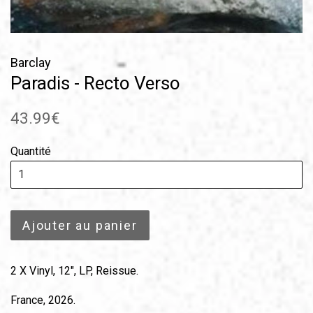
Barclay
Paradis - Recto Verso
Prix
43.99€
régulier
Quantité
Ajouter au panier
2 X Vinyl, 12", LP, Reissue.
France, 2026.