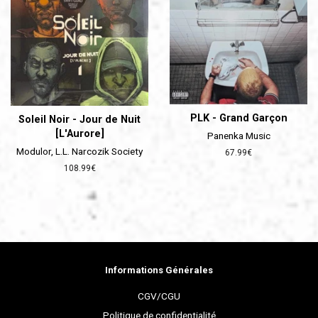
PLK - Grand Garçon
Soleil Noir - Jour de Nuit
[L'Aurore]
Panenka Music
Modulor, L.L. Narcozik Society
Prix
67.99€
régulier
Prix
108.99€
régulier
Informations Générales
CGV/CGU
Politique de confidentialité