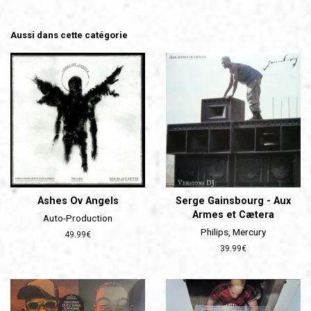
Aussi dans cette catégorie
Ashes Ov Angels
Serge Gainsbourg - Aux
Armes et Cætera
Auto-Production
Philips, Mercury
Prix
49.99€
régulier
Prix
39.99€
régulier