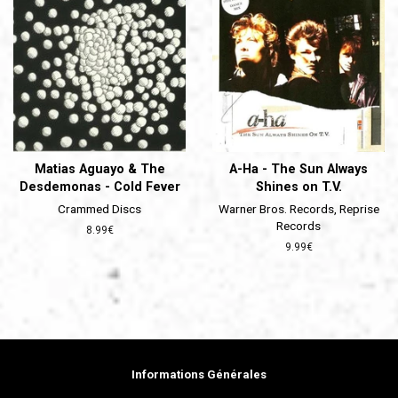
Matias Aguayo & The
A-Ha - The Sun Always
Desdemonas - Cold Fever
Shines on T.V.
Crammed Discs
Warner Bros. Records, Reprise
Records
Prix
8.99€
régulier
Prix
9.99€
régulier
Informations Générales