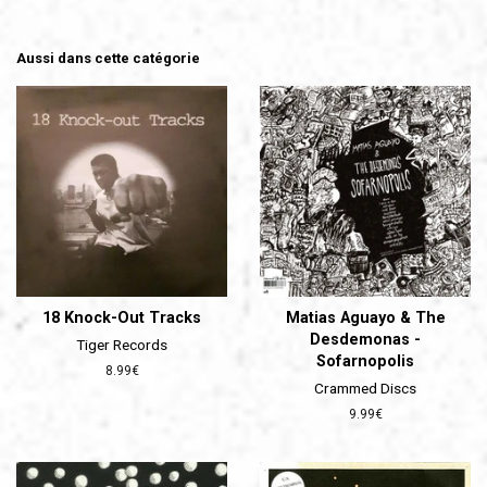
Aussi dans cette catégorie
18 Knock-Out Tracks
Matias Aguayo & The
Desdemonas -
Tiger Records
Sofarnopolis
Prix
8.99€
Crammed Discs
régulier
Prix
9.99€
régulier