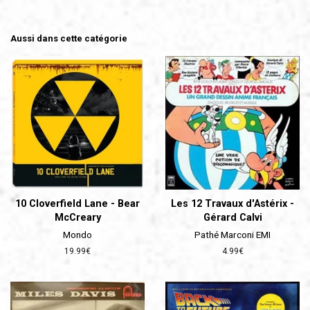
Aussi dans cette catégorie
10 Cloverfield Lane - Bear
Les 12 Travaux d'Astérix -
McCreary
Gérard Calvi
Mondo
Pathé Marconi EMI
Prix
19.99€
Prix
4.99€
régulier
régulier