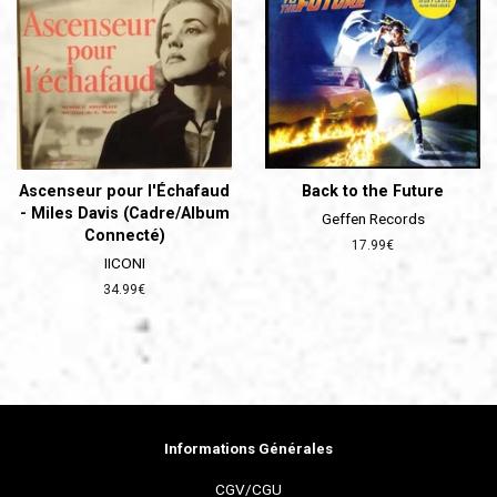
Ascenseur pour l'Échafaud
Back to the Future
- Miles Davis (Cadre/Album
Geffen Records
Connecté)
Prix
17.99€
IICONI
régulier
Prix
34.99€
régulier
Informations Générales
CGV/CGU