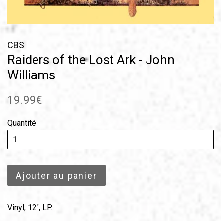
CBS
Raiders of the Lost Ark - John
Williams
Prix
19.99€
régulier
Quantité
Ajouter au panier
Vinyl, 12", LP.