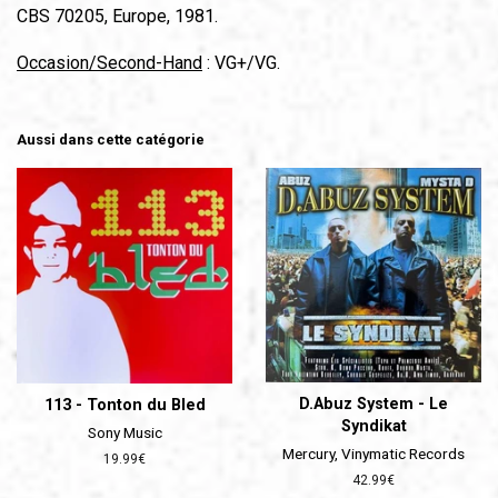
CBS 70205, Europe, 1981.
Occasion/Second-Hand
: VG+/VG.
Aussi dans cette catégorie
D.Abuz System - Le
113 - Tonton du Bled
Syndikat
Sony Music
Mercury, Vinymatic Records
Prix
19.99€
régulier
Prix
42.99€