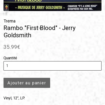
Trema
Rambo "First Blood" - Jerry
Goldsmith
Prix
35.99€
régulier
Quantité
Ajouter au panier
Vinyl, 12", LP.