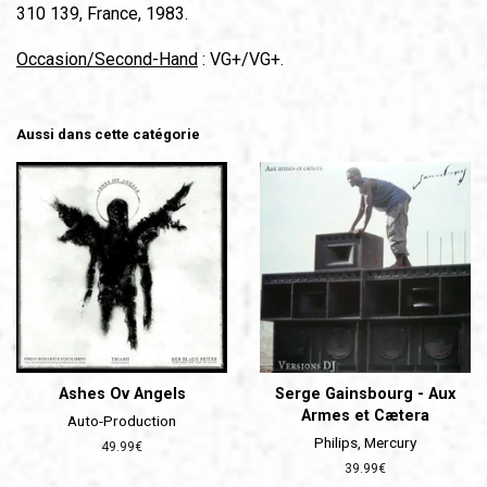
310 139, France, 1983.
Occasion/Second-Hand
: VG+/VG+.
Aussi dans cette catégorie
Ashes Ov Angels
Serge Gainsbourg - Aux
Armes et Cætera
Auto-Production
Philips, Mercury
Prix
49.99€
régulier
Prix
39.99€