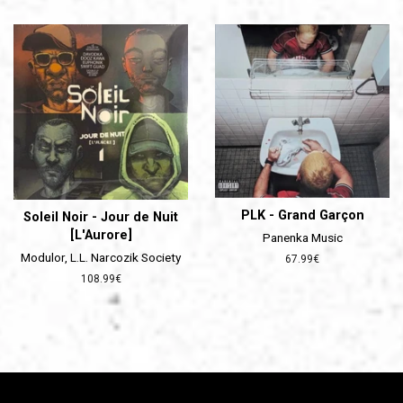
régulier
PLK - Grand Garçon
Soleil Noir - Jour de Nuit
[L'Aurore]
Panenka Music
Modulor, L.L. Narcozik Society
Prix
67.99€
régulier
Prix
108.99€
régulier