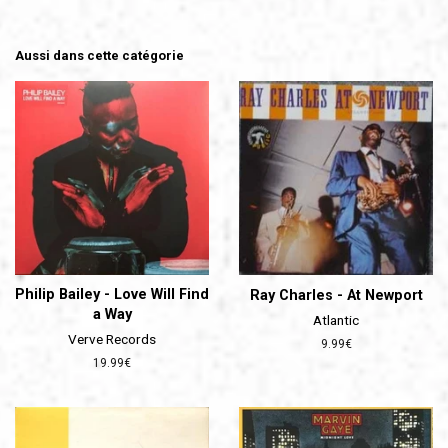
Aussi dans cette catégorie
Philip Bailey - Love Will Find
Ray Charles - At Newport
a Way
Atlantic
Verve Records
Prix
9.99€
régulier
Prix
19.99€
régulier