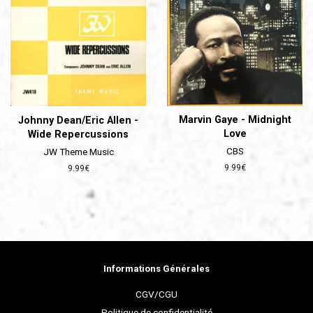
Marvin Gaye - Midnight
Johnny Dean/Eric Allen -
Love
Wide Repercussions
CBS
JW Theme Music
Prix
9.99€
Prix
9.99€
régulier
régulier
Informations Générales
CGV/CGU
Politique de confidentialité