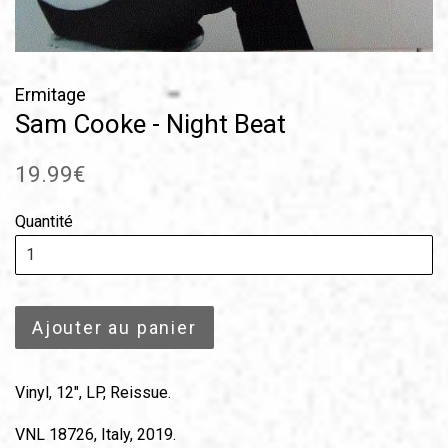
Ermitage
Sam Cooke - Night Beat
Prix
19.99€
régulier
Quantité
Ajouter au panier
Vinyl, 12", LP, Reissue.
VNL 18726, Italy, 2019.