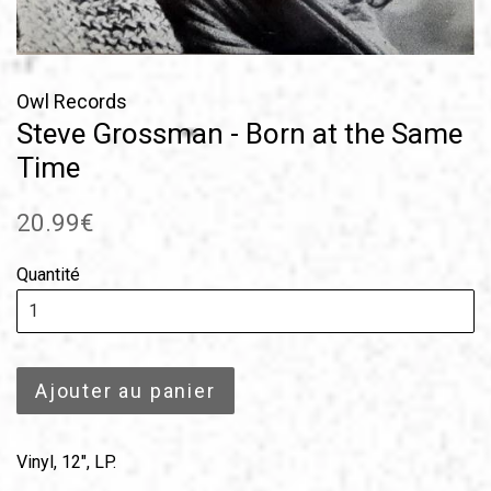
Owl Records
Steve Grossman - Born at the Same
Time
Prix
20.99€
régulier
Quantité
Ajouter au panier
Vinyl, 12", LP.