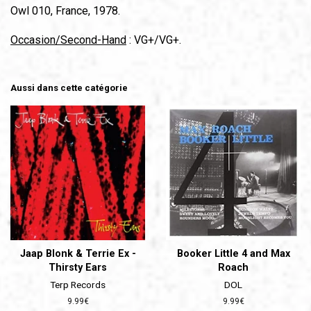
Owl 010, France, 1978.
Occasion/Second-Hand
: VG+/VG+.
Aussi dans cette catégorie
Jaap Blonk & Terrie Ex -
Booker Little 4 and Max
Thirsty Ears
Roach
Terp Records
DOL
Prix
9.99€
Prix
9.99€