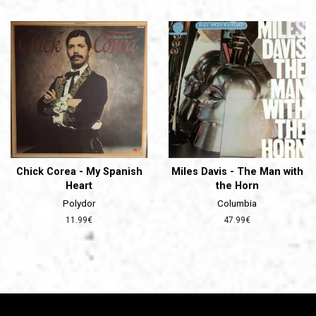
régulier
régulier
Chick Corea - My Spanish
Miles Davis - The Man with
Heart
the Horn
Polydor
Columbia
Prix
11.99€
Prix
47.99€
régulier
régulier