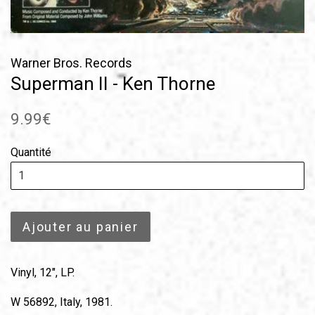
Warner Bros. Records
Superman II - Ken Thorne
Prix
9.99€
régulier
Quantité
Ajouter au panier
Vinyl, 12", LP.
W 56892, Italy, 1981.