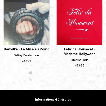
Davodka - La Mise au Poing
Felix da Housecat -
Madame Hollywood
X-Ray Production
Omnisounds
Prix
26.99€
régulier
Prix
49.99€
régulier
Informations Générales