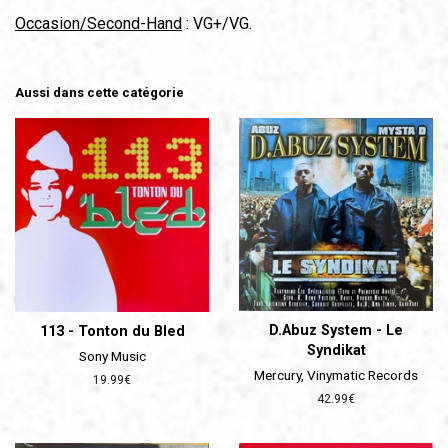
Occasion/Second-Hand
: VG+/VG.
Aussi dans cette catégorie
D.Abuz System - Le
113 - Tonton du Bled
Syndikat
Sony Music
Mercury, Vinymatic Records
Prix
19.99€
régulier
Prix
42.99€
régulier