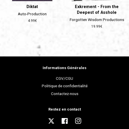
Diktat
Exkrement - From the
Deepest of Asshole
Auto-Production
Forgotten Wisdom Productions
Prix
4.99€
régulier
Prix
19.99€
régulier
Informations Générales
CGV/CGU
Politique de confidentialité
Contactez-nous
Restez en contact
Twitter
Facebook
Instagram