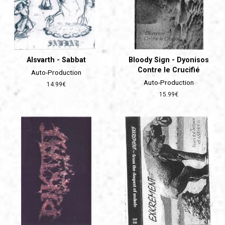
Alsvarth - Sabbat
Bloody Sign - Dyonisos
Contre le Crucifié
Auto-Production
Auto-Production
Prix
14.99€
régulier
Prix
15.99€
régulier