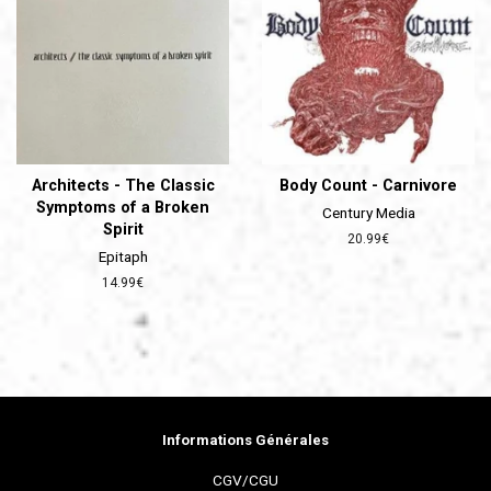
Architects - The Classic
Body Count - Carnivore
Symptoms of a Broken
Century Media
Spirit
Prix
20.99€
Epitaph
régulier
Prix
14.99€
régulier
Informations Générales
CGV/CGU