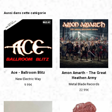
Aussi dans cette catégorie
Ace - Ballroom Blitz
Amon Amarth - The Great
Heathen Army
New Electric Way
Metal Blade Records
Prix
9.99€
régulier
Prix
22.99€
régulier