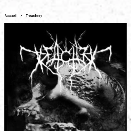
›
Accueil
Treachery