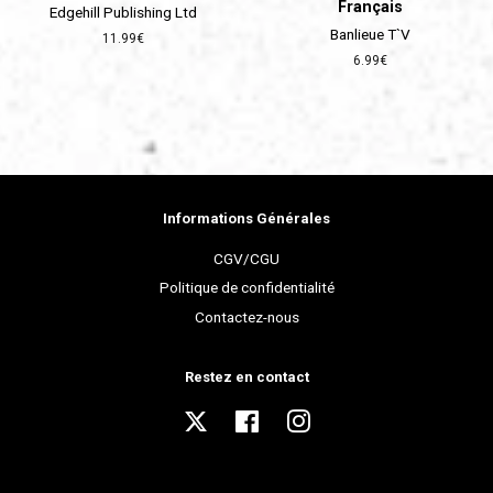
Français
Edgehill Publishing Ltd
Banlieue T`V
Prix
11.99€
régulier
Prix
6.99€
régulier
Informations Générales
CGV/CGU
Politique de confidentialité
Contactez-nous
Restez en contact
Twitter
Facebook
Instagram