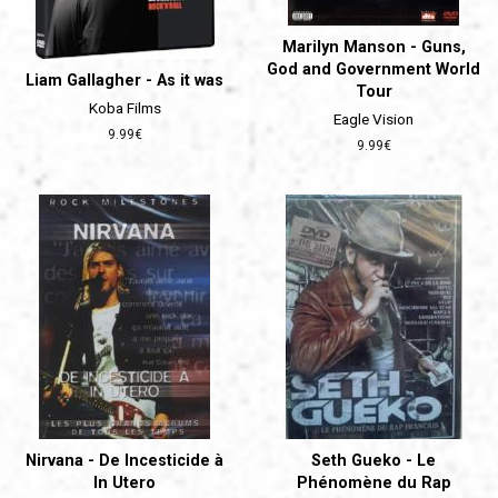
Marilyn Manson - Guns,
God and Government World
Liam Gallagher - As it was
Tour
Koba Films
Eagle Vision
Prix
9.99€
Prix
9.99€
régulier
régulier
Nirvana - De Incesticide à
Seth Gueko - Le
In Utero
Phénomène du Rap