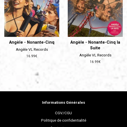
Angèle - Nonante-Cinq
Angèle - Nonante-Cinq la
Suite
Angèle VL Records
Angèle VL Records
Prix
16.99€
régulier
Prix
16.99€
régulier
Informations Générales
CGV/CGU
Politique de confidentialité