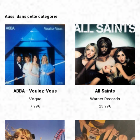
Aussi dans cette catégorie
ABBA - Voulez-Vous
All Saints
Vogue
Warner Records
Prix
7.99€
Prix
25.99€
régulier
régulier