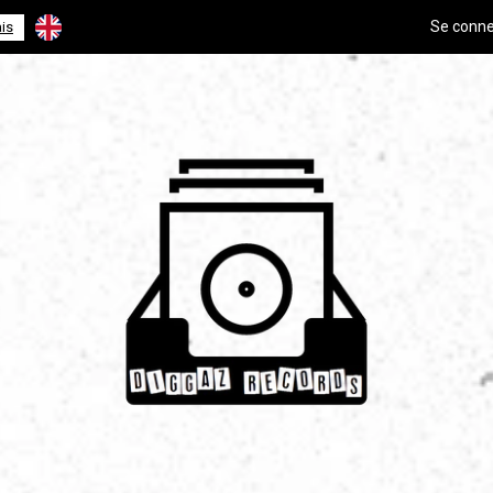
Se conne
is
English