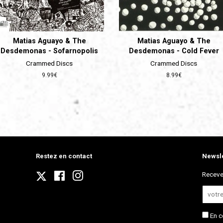
Matias Aguayo & The
Matias Aguayo & The
Desdemonas - Sofarnopolis
Desdemonas - Cold Fever
Crammed Discs
Crammed Discs
Prix
9.99€
Prix
8.99€
régulier
régulier
Restez en contact
Newsle
Twitter
Receve
Facebook
Instagram
En c