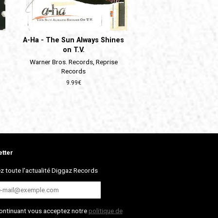
A-Ha - The Sun Always Shines
on T.V.
Warner Bros. Records, Reprise
Records
Prix
9.99€
régulier
tter
z toute l'actualité Diggaz Records
ontinuant vous acceptez notre
politique de