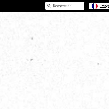
Recherche
França