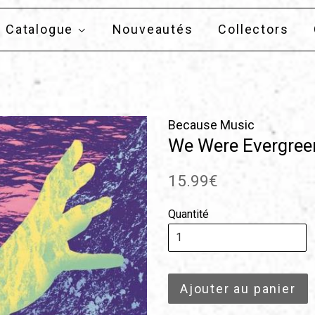
Catalogue
Nouveautés
Collectors
Because Music
We Were Evergree
Prix
15.99€
régulier
Quantité
Ajouter au panier