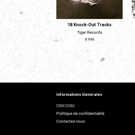
18 Knock-Out Tracks
Tiger Records
Prix
8.99€
régulier
Informations Générales
CGV/CGU
Politique de confidentialité
Contactez-nous