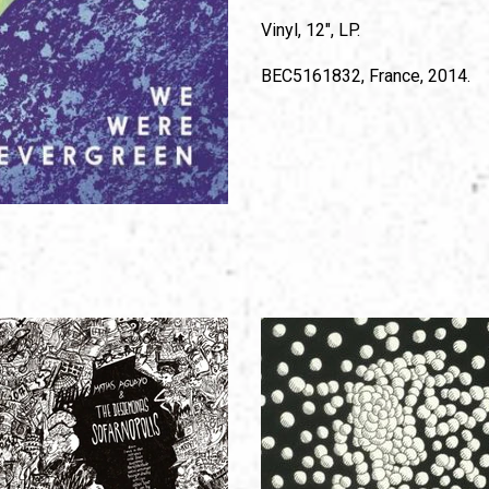
Vinyl, 12", LP.
BEC5161832, France, 2014.