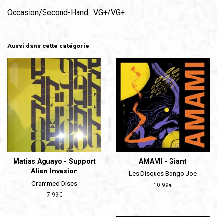
Occasion/Second-Hand
: VG+/VG+.
Aussi dans cette catégorie
Matias Aguayo - Support
AMAMI - Giant
Alien Invasion
Les Disques Bongo Joe
Crammed Discs
Prix
10.99€
régulier
Prix
7.99€
régulier