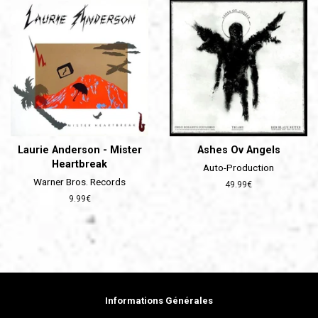
Laurie Anderson - Mister
Ashes Ov Angels
Heartbreak
Auto-Production
Warner Bros. Records
Prix
49.99€
régulier
Prix
9.99€
régulier
Informations Générales