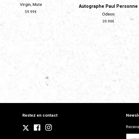
Virgin, Mute
Autographe Paul Personne
Prix
59.99€
Odeon
régulier
Prix
39.99€
régulier
Restez en contact
Newsle
Twitter
Receve
Facebook
Instagram