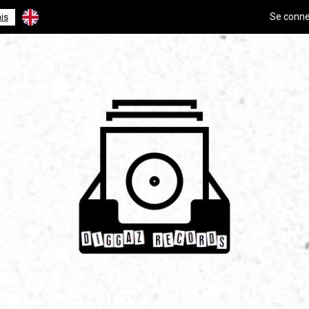
Se conne
is
English