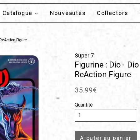
Catalogue
Nouveautés
Collectors
7 ReAction Figure
Super 7
Figurine : Dio - D
ReAction Figure
Prix
35.99€
régulier
Quantité
Ajouter au panier