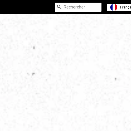
Recherche
França