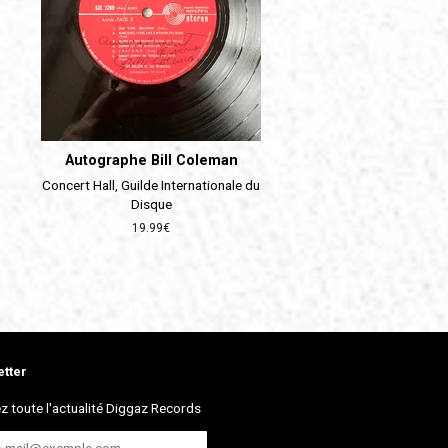
Autographe Bill Coleman
Concert Hall, Guilde Internationale du
Disque
Prix
19.99€
régulier
tter
z toute l'actualité Diggaz Records