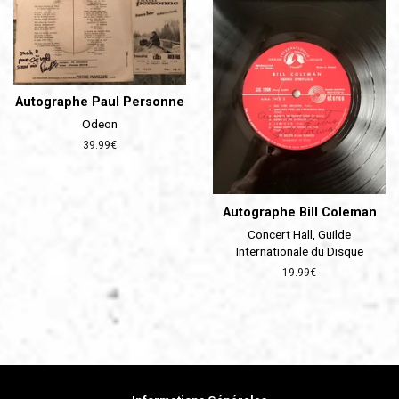
Autographe Paul Personne
Odeon
Prix
39.99€
régulier
Autographe Bill Coleman
Concert Hall, Guilde
Internationale du Disque
Prix
19.99€
régulier