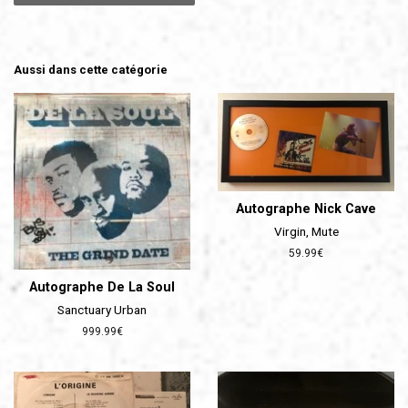
Aussi dans cette catégorie
Autographe Nick Cave
Virgin, Mute
Prix
59.99€
régulier
Autographe De La Soul
Sanctuary Urban
Prix
999.99€
régulier