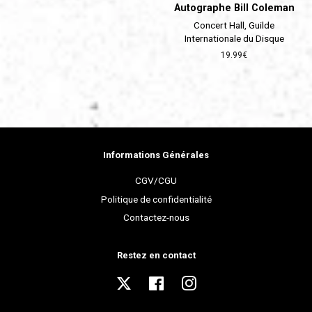
Autographe Bill Coleman
Concert Hall, Guilde
Internationale du Disque
Prix
19.99€
régulier
Informations Générales
CGV/CGU
Politique de confidentialité
Contactez-nous
Restez en contact
Twitter
Facebook
Instagram