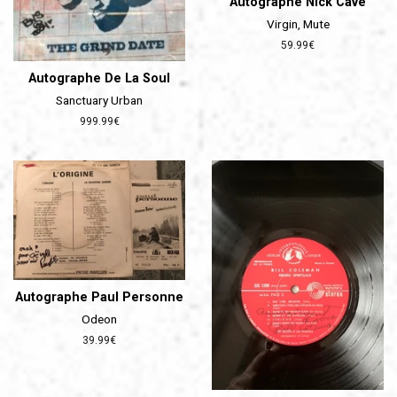
Autographe Nick Cave
Virgin, Mute
Prix
59.99€
régulier
Autographe De La Soul
Sanctuary Urban
Prix
999.99€
régulier
Autographe Paul Personne
Odeon
Prix
39.99€
régulier