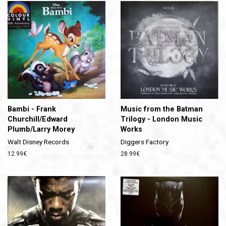
Bambi - Frank
Music from the Batman
Churchill/Edward
Trilogy - London Music
Plumb/Larry Morey
Works
Walt Disney Records
Diggers Factory
Prix
12.99€
Prix
28.99€
régulier
régulier