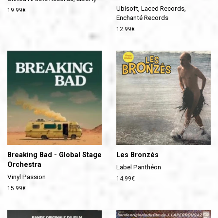
Ubisoft, Laced Records,
Prix
19.99€
Enchanté Records
régulier
Prix
12.99€
régulier
Breaking Bad - Global Stage
Les Bronzés
Orchestra
Label Panthéon
Vinyl Passion
Prix
14.99€
régulier
Prix
15.99€
régulier