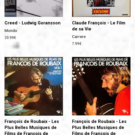
Creed - Ludwig Goransson
Claude François - Le Film
de sa Vie
Mondo
Carrere
Prix
20.99€
régulier
Prix
7.99€
régulier
François de Roubaix - Les
François de Roubaix - Les
Plus Belles Musiques de
Plus Belles Musiques de
Films de François de
Films de François de