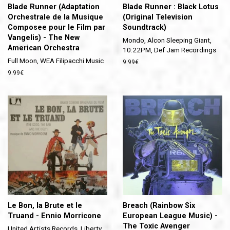
Blade Runner (Adaptation
Blade Runner : Black Lotus
Orchestrale de la Musique
(Original Television
Composee pour le Film par
Soundtrack)
Vangelis) - The New
Mondo, Alcon Sleeping Giant,
American Orchestra
10:22PM, Def Jam Recordings
Full Moon, WEA Filipacchi Music
Prix
9.99€
régulier
Prix
9.99€
régulier
Le Bon, la Brute et le
Breach (Rainbow Six
Truand - Ennio Morricone
European League Music) -
The Toxic Avenger
United Artists Records, Liberty