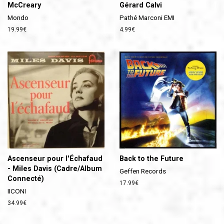
McCreary
Gérard Calvi
Mondo
Pathé Marconi EMI
Prix
19.99€
Prix
4.99€
régulier
régulier
Ascenseur pour l'Échafaud
Back to the Future
- Miles Davis (Cadre/Album
Geffen Records
Connecté)
Prix
17.99€
IICONI
régulier
Prix
34.99€
régulier