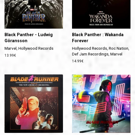
Black Panther - Ludwig
Black Panther : Wakanda
Göransson
Forever
Marvel, Hollywood Records
Hollywood Records, Roc Nation,
Def Jam Recordings, Marvel
Prix
13.99€
régulier
Prix
14.99€
régulier