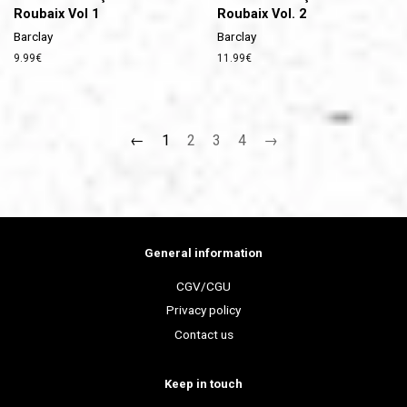
Roubaix Vol 1
Roubaix Vol. 2
Barclay
Barclay
Prix
9.99€
Prix
11.99€
régulier
régulier
←
1
2
3
4
→
General information
CGV/CGU
Privacy policy
Contact us
Keep in touch