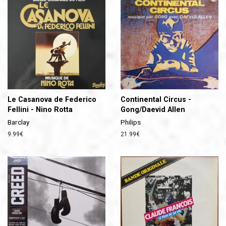
Le Casanova de Federico
Continental Circus -
Fellini - Nino Rotta
Gong/Daevid Allen
Barclay
Philips
Prix
9.99€
Prix
21.99€
régulier
régulier