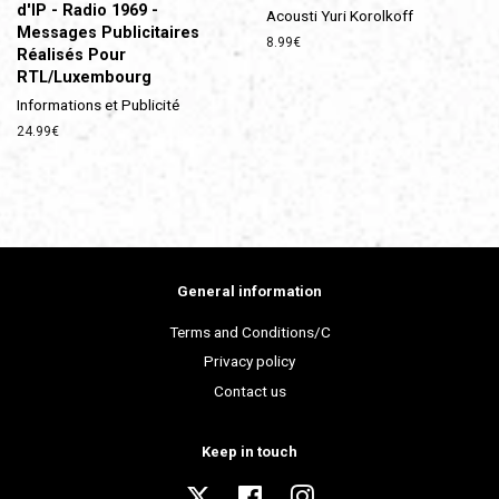
d'IP - Radio 1969 -
Acousti Yuri Korolkoff
Messages Publicitaires
Prix
8.99€
Réalisés Pour
régulier
RTL/Luxembourg
Informations et Publicité
Prix
24.99€
régulier
General information
Terms and Conditions/C
Privacy policy
Contact us
Keep in touch
Twitter
Facebook
Instagram